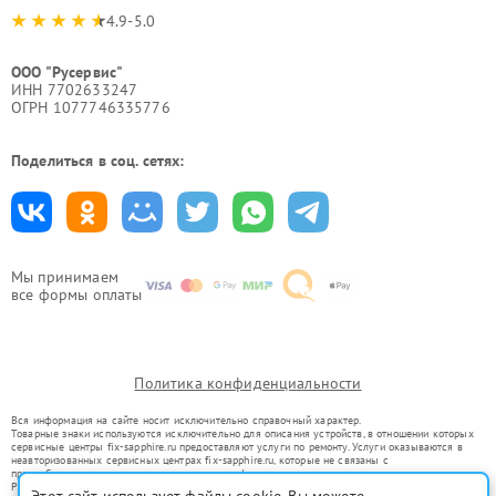
4.9-5.0
ООО "Русервис"
ИНН 7702633247
ОГРН 1077746335776
Поделиться в соц. сетях:
Мы принимаем
все формы оплаты
Политика конфиденциальности
Вся информация на сайте носит исключительно справочный характер.
Товарные знаки используются исключительно для описания устройств, в отношении которых
сервисные центры fix-sapphire.ru предоставляют услуги по ремонту. Услуги оказываются в
неавторизованных сервисных центрах fix-sapphire.ru, которые не связаны с
правообладателями товарных знаков или их официальными представителями.
Ремонт осуществляется для устройств, уже введенных в гражданский оборот в соответствии