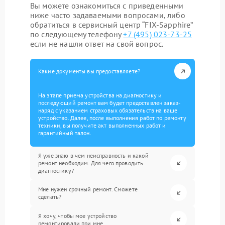
Вы можете ознакомиться с приведенными
ниже часто задаваемыми вопросами, либо
обратиться в сервисный центр “FIX-Sapphire”
по следующему телефону
+7 (495) 023-73-25
если не нашли ответ на свой вопрос.
Какие документы вы предоставляете?
На этапе приема устройства на диагностику и
последующий ремонт вам будет предоставлен заказ-
наряд с указанием страховых обязательств на ваше
устройство. Далее, после выполнения работ по ремонту
техники, вы получите акт выполненных работ и
гарантийный талон.
Я уже знаю в чем неисправность и какой
ремонт необходим. Для чего проводить
диагностику?
Мне нужен срочный ремонт. Сможете
сделать?
Я хочу, чтобы мое устройство
ремонтировали при мне.