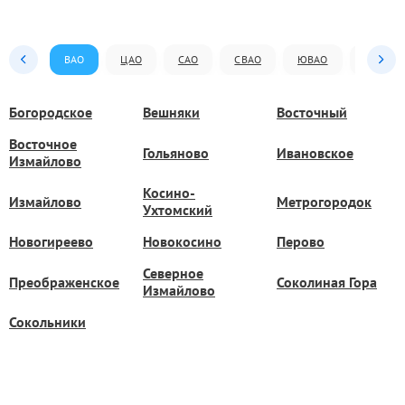
ВАО
ЦАО
САО
СВАО
ЮВАО
ЮАО
Богородское
Вешняки
Восточный
Восточное
Гольяново
Ивановское
Измайлово
Косино-
Измайлово
Метрогородок
Ухтомский
Новогиреево
Новокосино
Перово
Северное
Преображенское
Соколиная Гора
Измайлово
Сокольники