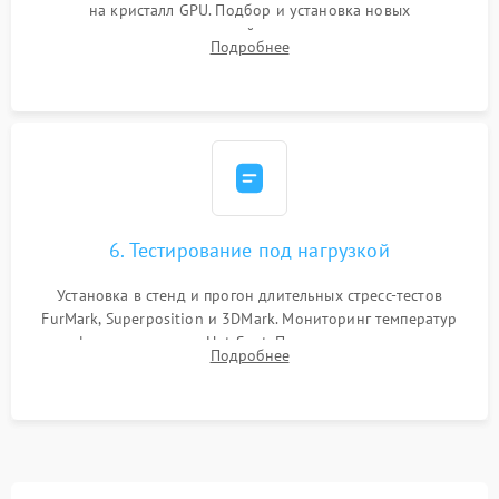
на кристалл GPU. Подбор и установка новых
термопрокладок правильной толщины на память и цепи
Подробнее
питания. Монтаж радиатора и бэкплейта, подключение и
проверка кулеров.
6. Тестирование под нагрузкой
Установка в стенд и прогон длительных стресс-тестов
FurMark, Superposition и 3DMark. Мониторинг температур
графического чипа и Hot Spot. Проверка на отсутствие
Подробнее
артефактов изображения, вылетов драйвера и зависаний.