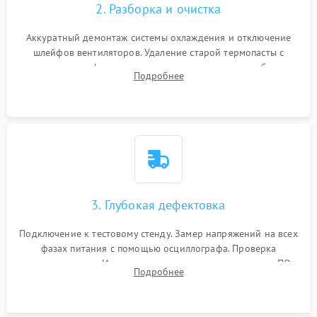
2. Разборка и очистка
Аккуратный демонтаж системы охлаждения и отключение
шлейфов вентиляторов. Удаление старой термопасты с
кристалла графического чипа и термопрокладок с банок
Подробнее
памяти и зоны VRM. Очистка платы от пыли и окислов.
3. Глубокая дефектовка
Подключение к тестовому стенду. Замер напряжений на всех
фазах питания с помощью осциллографа. Проверка
инициализации. Использование специализированного ПО
Подробнее
MATS