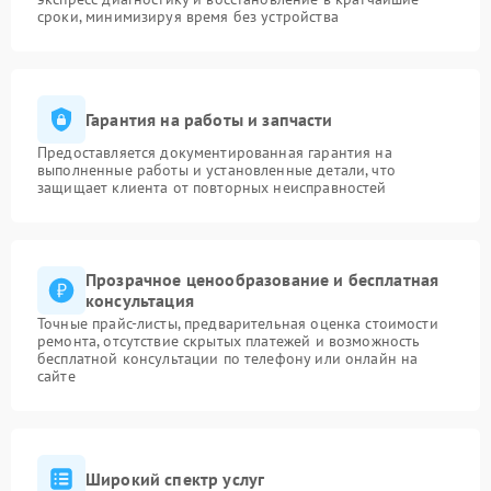
сроки, минимизируя время без устройства
Сервисный центр Sapphire оформляет заказ, после
чего специалисты приступают к диагностике. Сервис
Sapphire информирует клиента о каждом этапе и
подтверждает стоимость до начала работ.
Гарантия на работы и запчасти
На все выполненные операции и установленные
детали предоставляется гарантия. Телефон для
Предоставляется документированная гарантия на
записи: +7 (495) 023-73-25, адрес: ул. Чаянова 18.
выполненные работы и установленные детали, что
защищает клиента от повторных неисправностей
Прозрачное ценообразование и бесплатная
консультация
Точные прайс-листы, предварительная оценка стоимости
ремонта, отсутствие скрытых платежей и возможность
бесплатной консультации по телефону или онлайн на
сайте
Широкий спектр услуг