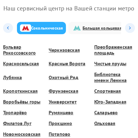
Наш сервисный центр на Вашей станции метро
Сокольническая
Большая кольцевая
Бульвар
Преображенская
Черкизовская
Рокоссовского
площадь
Красносельская
Красные Ворота
Чистые пруды
Библиотека
Лубянка
Охотный Ряд
имени Ленина
Кропоткинская
Фрунзенская
Спортивная
Воробьёвы горы
Университет
Юго-Западная
Тропарёво
Румянцево
Саларьево
Филатов Луг
Прокшино
Ольховая
Новомосковская
Потапово