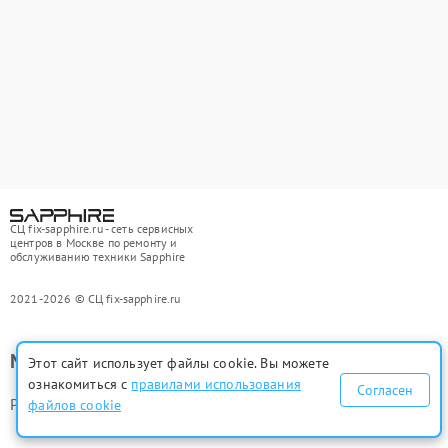
СЦ fix-sapphire.ru - сеть сервисных
центров в Москве по ремонту и
обслуживанию техники Sapphire
2021-2026 © СЦ fix-sapphire.ru
Мы ремонтируем
Этот сайт использует файлы cookie. Вы можете
ознакомиться с
правилами использования
Согласен
Ремонт видеокарт Sapphire
файлов cookie