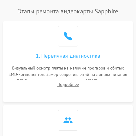
Этапы ремонта видеокарты Sapphire
1. Первичная диагностика
Визуальный осмотр платы на наличие прогаров и сбитых
SMD-компонентов. Замер сопротивлений на линиях питания
PCI-E и дополнительных разъемах 12V. Проверка на
Подробнее
короткое замыкание основных дросселей питания GPU и
памяти.