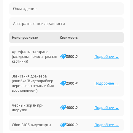
Охлаждение
Аппаратные неисправности
Неисправности
Стоимость
Перегрев и термопроблемы
Артефакты на экране
Видео
(квадраты, полосы, рваная
3500 ₽
Подробнее →
картинка)
Программные ошибки
Зависания драйвера
(ошибка “Видеодрайвер
Интерфейсные и коммуникационные проблемы
2500 ₽
Подробнее →
перестал отвечать и был
восстановлен”)
Питание
Черный экран при
4000 ₽
Подробнее →
нагрузке
Электропитание
Сбои BIOS видеокарты
3000 ₽
Подробнее →
ПО