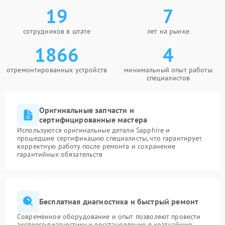
19
7
Перечень выполняемых работ
Мастера проводят замену вентиляторов,
сотрудников в штате
лет на рынке
термопасты и термопрокладок, ремонт разъемов и
1866
4
пайку элементов. Бесплатная диагностика в
сервисном центре FIX-SAPPHIRE проводится до
согласования стоимости, что дает полное
отремонтированных устройств
минимальный опыт работы
понимание состояния платы.
специалистов
Основные этапы обслуживания выглядят
следующим образом:
Оригинальные запчасти и
сертифицированные мастера
прием видеокарты и фиксация симптомов;
Используются оригинальные детали Sapphire и
диагностика на стенде;
прошедшие сертификацию специалисты, что гарантирует
согласование цены;
корректную работу после ремонта и сохранение
ремонт и замена компонентов;
гарантийных обязательств
финальное тестирование.
Порядок обращения и
гарантийные условия
Бесплатная диагностика и быстрый ремонт
Современное оборудование и опыт позволяют провести
Как проходит взаимодействие с клиентом
экспресс-диагностику и восстановление в кратчайшие