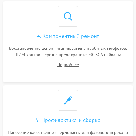
4. Компонентный ремонт
Восстановление цепей питания, замена пробитых мосфетов,
ШИМ-контроллеров и предохранителей. BGA-пайка на
инфракрасной станции реболлинг или замена графического
Подробнее
чипа и дефектной памяти GDDR. Прошивка BIOS
программатором.
5. Профилактика и сборка
Нанесение качественной термопасты или фазового перехода