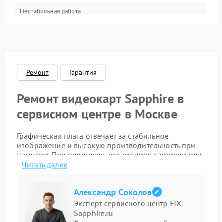
Нестабильная работа
Электронные компоненты
после обновления
2000 ₽
Подробнее →
драйверов
Интерфейсы
Общие поломки
Ремонт
Гарантия
Система охлаждения
Ремонт видеокарт Sapphire в
сервисном центре в Москве
Экран (дисплей)
Графическая плата отвечает за стабильное
Программные сбои
изображение и высокую производительность при
нагрузке. При перегреве, искажениях картинки или
шуме системы охлаждения требуется точная
Механические повреждения
Читать далее
диагностика и профессиональный ремонт.
Режим работы
Преимущества обращения к
Александр Соколов
Эксперт сервисного центр FIX-
специалистам
Sapphire.ru
ПО/Микропрограмма