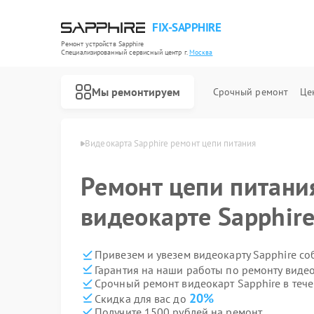
FIX-SAPPHIRE
Ремонт устройств Sapphire
Специализированный cервисный центр г.
Москва
Мы ремонтируем
Срочный ремонт
Це
т Sapphire в Москве
Видеокарта Sapphire ремонт цепи питания
Ремонт цепи питани
видеокарте Sapphir
Привезем и увезем видеокарту Sapphire со
Гарантия на наши работы по ремонту виде
Срочный ремонт видеокарт Sapphire в тече
20%
Скидка для вас до
Получите 1500 рублей на ремонт