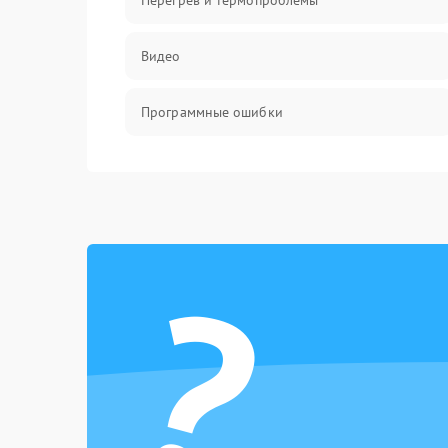
Перегрев и термопроблемы
Видео
Программные ошибки
Интерфейсные и коммуникационные
проблемы
Питание
?
Электропитание
ПО
Электронные компоненты